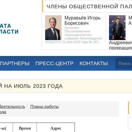
ЧЛЕНЫ ОБЩЕСТВЕННОЙ ПА
Худяев Сергей
Муравьёв Игорь
М
Николаевич
Борисович
А
Назначен
Назначен
Постановлением
Постановлением
Законодательного
Законодательного
собрания
собрания Ленинградской
ой области от 31 мая
области от 31 мая 2023 года № 287...
Андрееви
287...
прекраще
2025 года)
Назначен Рас
Губернатора Л
 ПАРТНЕРЫ
ПРЕСС-ЦЕНТР
КОНТАКТЫ
от 5 июня 2023 
 НА ИЮЛЬ 2023 ГОДА
Деятельность
Планы работы
ода
-ы)
Время
Адрес