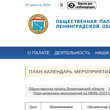
08 августа 2026
Дячина Михаил
Красильникова
(Мстислав)
Валентина
Валерианович
Павловна
Избран местными
Избрана местными
общественными
общественными
организациями...
организациями...
Ленинградск
2023 года № 
О ПАЛАТЕ
ДЕЯТЕЛЬНОСТЬ
НАШИ
ПЛАН-КАЛЕНДАРЬ МЕРОПРИЯТИЙ
Общественная палата Ленинградской области
План-календарь мероприятий на ИЮЛЬ 2023 г
Дата
Наименование
Организатор (