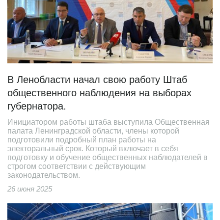
В Ленобласти начал свою работу Штаб
общественного наблюдения на выборах
губернатора.
Инициатором работы штаба выступила Общественная
палата Ленинградской области, члены которой
подготовили подробный план работы на
электоральный срок. Который включает в себя
подготовку и обучение общественных наблюдателей в
строгом соответствии с действующим
законодательством.
26 июня 2025