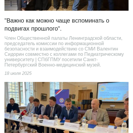
"Важно как можно чаще вспоминать о
подвигах прошлого".
Член Общественной палаты Ленинградской области,
председатель комиссии по информационной
безопасности и взаимодействию со СМИ Валентин
Сидорин совместно с коллегами по Педиатрическому
университету | СПбГПМУ посетили Санкт-
Петербургский Военно-медицинский музей.
18 июля 2025