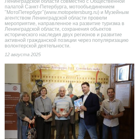
Ленинградской области совместно с Общественной
палатой Санкт-Петербурга, мотообъединением
"МотоПетербург"(www.motopetersburg.ru) и Музейным
агентством Ленинградской области провели
мероприятие, направленное на развитие туризма в
Ленинградской области, сохранения объектов
исторического наследия двух регионов и развитие
активной гражданской позиции через популяризацию
волонтерской деятельности.
12 августа 2025