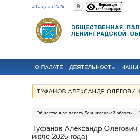
08 августа 2026
Старовойтов
Гнат
Николай
Генн
Александрович
Избран
общес
Избран местными
организ
общественными
организациями...
О ПАЛАТЕ
ДЕЯТЕЛЬНОСТЬ
НАШИ
ТУФАНОВ АЛЕКСАНДР ОЛЕГОВИЧ
Общественная палата Ленинградской области
Туфанов Александр Олегович 
июле 2025 года)