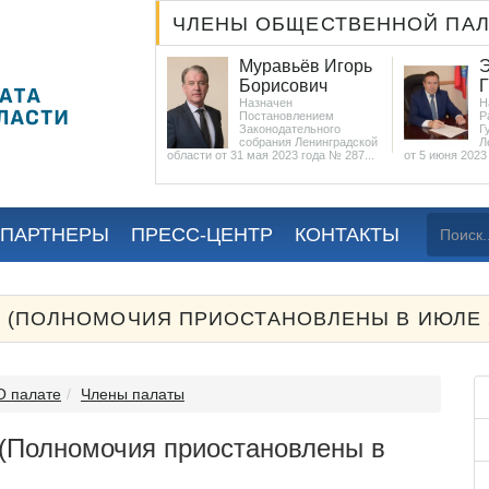
ЧЛЕНЫ ОБЩЕСТВЕННОЙ ПА
юк Марина
Муравьёв Игорь
Элио
адьевна
Борисович
Григ
а местными
Назначен
Назнач
твенными
Постановлением
Распор
ациями...
Законодательного
Губерн
собрания Ленинградской
Ленинг
области от 31 мая 2023 года № 287...
от 5 июня 2023 г. № 43
 ПАРТНЕРЫ
ПРЕСС-ЦЕНТР
КОНТАКТЫ
 (ПОЛНОМОЧИЯ ПРИОСТАНОВЛЕНЫ В ИЮЛЕ 2
О палате
Члены палаты
(Полномочия приостановлены в