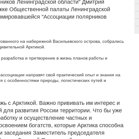
ников Ленинградской области" Дмитрий
жке Общественной палаты Ленинградской
рмировавшейся "Ассоциации полярников
тованного на набережной Васильевского острова, собрались
дивительной Арктикой.
разработка и претворение в жизнь планов работы и
ассоциации направят свой практический опыт и знания на
 с особенностями природы, логистических путей и
жь с Арктикой. Важно прививать им интерес и
й для развития России территории. Что бы уже
работку и осуществление частных и
освоением богатств, которые Арктика способна
ии заседания Заместитель председателя