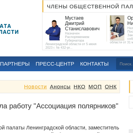
ЧЛЕНЫ ОБЩЕСТВЕННОЙ ПА
Кучер Татьяна
Мустаев
Ор
Анатольевна
Дмитрий
Ни
Назначена
Станиславович
Наз
Постановлением
Пос
Назначен
Законодательного
Зак
Распоряжением
собрания
соб
Губернатора
ой области от 31 мая
области от 31 
Ленинградской области от 5 июня
287...
2023 г. № 432-рг...
 ПАРТНЕРЫ
ПРЕСС-ЦЕНТР
КОНТАКТЫ
Новости
Анонсы
НКО
МОП
ОНК
ла работу "Ассоциация полярников"
й палаты Ленинградской области, заместитель