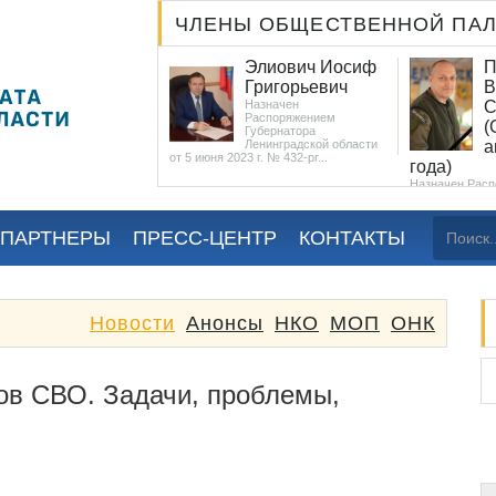
ЧЛЕНЫ ОБЩЕСТВЕННОЙ ПА
Дячина Михаил
Элиович Иосиф
П
(Мстислав)
Григорьевич
В
Валерианович
Назначен
С
Распоряжением
Избран местными
(
Губернатора
общественными
Ленинградской области
а
организациями...
от 5 июня 2023 г. № 432-рг...
года)
Назначен Рас
Губернатора Л
от 5 июня 2023 
 ПАРТНЕРЫ
ПРЕСС-ЦЕНТР
КОНТАКТЫ
Новости
Анонсы
НКО
МОП
ОНК
ов СВО. Задачи, проблемы,