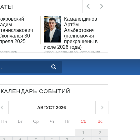
ЛАТЫ
окровский
Камалетдинов
Гу
адим
Артём
Ев
таниславович
Альбертович
На
По
Скончался 30
(полномочия
Зак
преля 2025
прекращены в
соб
Ленинградской об
июле 2026 года)
2023 года № 287..
поряжением
Избран местными общественными
енинградской области
организациями...
г. № 432-рг...
КАЛЕНДАРЬ СОБЫТИЙ
АВГУСТ 2026
Пн
Вт
Ср
Чт
Пт
Сб
Вс
1
2