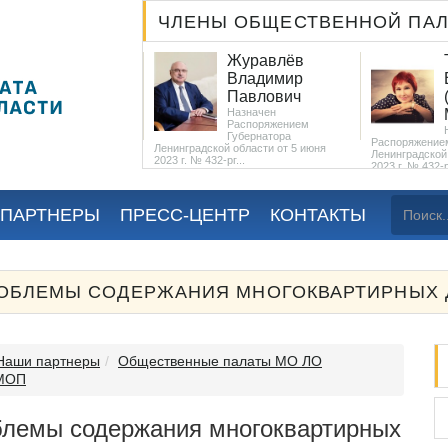
ЧЛЕНЫ ОБЩЕСТВЕННОЙ ПА
Красильникова
Журавлёв
Валентина
Владимир
Павловна
Павлович
Избрана местными
Назначен
общественными
Распоряжением
организациями...
Губернатора
Распоряжением
Ленинградской области от 5 июня
Ленинградской 
2023 г. № 432-рг...
2023 г. № 432-рг
 ПАРТНЕРЫ
ПРЕСС-ЦЕНТР
КОНТАКТЫ
ОБЛЕМЫ СОДЕРЖАНИЯ МНОГОКВАРТИРНЫХ 
Наши партнеры
Общественные палаты МО ЛО
 МОП
блемы содержания многоквартирных