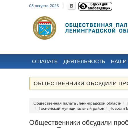
08 августа 2026
Дячина Михаил
Куортти
(Мстислав)
Маргарита
Валерианович
Владимировна
Избран местными
(полномочия
общественными
прекращены с
организациями...
января 2025 года)
Назначена Постановлением
Законодательного собрания
Ленинградской области от 31 мая
2023 года № 287...
О ПАЛАТЕ
ДЕЯТЕЛЬНОСТЬ
НАШИ
ОБЩЕСТВЕННИКИ ОБСУДИЛИ ПР
Общественная палата Ленинградской области
Тосненский муниципальный район
Новости
Общественники обсудили про