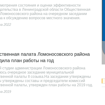
смотрения состояния и оценки эффективности
дательства в Ленинградской области Общественная
 Ломоносовского района на очередном заседании
а к обсуждению вопросов местного значения.
а 2022
овский
НОВОСТИ МСУ
дской
вопросы
твенная палата Ломоносовского района
кого
Общественная палата Ломоносовского
района утвердила план работы на год
дила план работы на год
й студии администрации Ломоносовского района
лось очередное заседание муниципальной
венной палаты II созыва.На заседании утверждены
ы утверждены составы и председатели комиссий
венной палаты, утвержден план работы на 2019 год.
а 2019