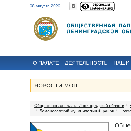
08 августа 2026
Яшенков Артём
Черных Олег
Викторович
Викторович
Назначен
Назначен
Распоряжением
распоряжением
Губернатора
Губернатора
Ленинградской области
Ленинградской
Законодател
2023 г. № 432-рг...
области...
Ленинградско
О ПАЛАТЕ
ДЕЯТЕЛЬНОСТЬ
НАШИ
НОВОСТИ МОП
Общественная палата Ленинградской области
Ломоносовский муниципальный район
Ново
Общес