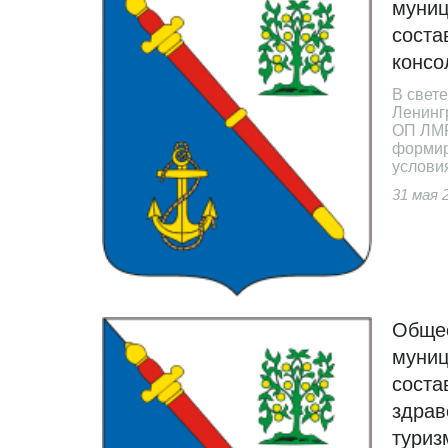
муниц
соста
консо
В свет
Ленинг
ОП ЛМР
формир
услови
31 мая 
Общес
муниц
соста
здрав
туриз