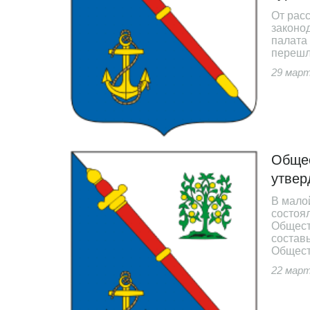
От рас
законо
палата
перешл
29 март
НОВОСТИ МСУ
Общественная палата МО Ломонос
муниципальный район Ленингра
области III состава актуализирует 
Общес
здравоохранения, патриотичес
воспитания и туризма.
утвер
В мало
состоя
Общест
состав
Общест
22 март