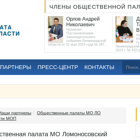
ЧЛЕНЫ ОБЩЕСТВЕННОЙ ПА
Патрушев
Орлов Андрей
Д
Александр
Николаевич
Т
Владимирович
Назначен
В
Постановлением
Назначен
Н
Законодательного
Постановлением
Р
собрания Ленинградской
ьного собрания
Гу
области от 31 мая 2023 года № 287...
й области...
Ленинградской 
2023 г. № 432-рг
 ПАРТНЕРЫ
ПРЕСС-ЦЕНТР
КОНТАКТЫ
Наши партнеры
Общественные палаты МО ЛО
сти МОП
твенная палата МО Ломоносовский