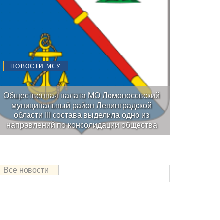
НОВОСТИ МСУ
Общественная палата МО Ломоносовский
муниципальный район Ленинградской
области III состава выделила одно из
направлений по консолидации общества
Все новости