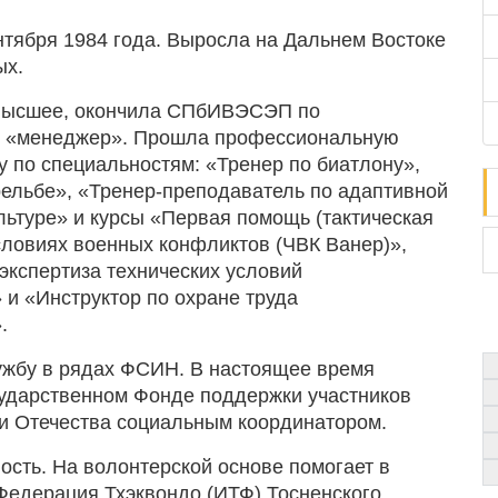
нтября 1984 года. Выросла на Дальнем Востоке
ых.
высшее, окончила СПбИВЭСЭП по
и «менеджер». Прошла профессиональную
у по специальностям: «Тренер по биатлону»,
рельбе», «Тренер-преподаватель по адаптивной
льтуре» и курсы «Первая помощь (тактическая
словиях военных конфликтов (ЧВК Ванер)»,
 экспертиза технических условий
 и «Инструктор по охране труда
.
жбу в рядах ФСИН. В настоящее время
сударственном Фонде поддержки участников
 Отечества социальным координатором.
сть. На волонтерской основе помогает в
Федерация Тхэквондо (ИТФ) Тосненского