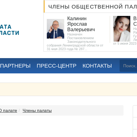
ЧЛЕНЫ ОБЩЕСТВЕННОЙ ПА
Патрушев
Калинин
В
Александр
Ярослав
С
Владимирович
Валерьевич
Н
Р
Назначен
Назначен
Гу
Постановлением
Постановлением
Ле
ьного собрания
Законодательного
от 5 июня 2023 
й области...
собрания Ленинградской области от
31 мая 2023 года № 287...
 ПАРТНЕРЫ
ПРЕСС-ЦЕНТР
КОНТАКТЫ
О палате
Члены палаты