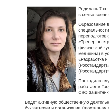
Родилась 7 се
в семье военн
Образование 
специальност
переподготовк
«Тренер по ст
физической ку
медицина) в у
«Разработка и
(Росстандарт)»
(Росстандарт)»
Проходила слу
работает в Го
СВО 3ащитники
Ведет активную общественную деятельно
бухгалтерии и организации Спортивная 