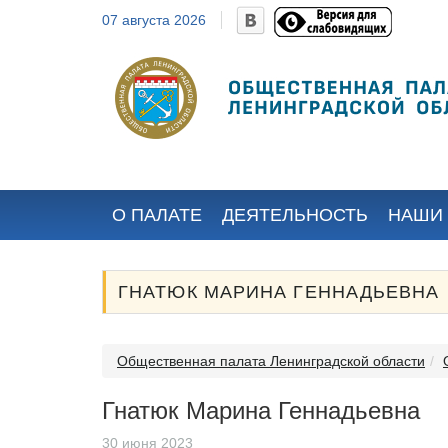
07 августа 2026
Барыгин
Хеорхе Иван
Максим
Иванович
Евгеньевич
Избран местными
общественными
(полномочия
организациями...
прекращены в
Законодател
е 2024 года)
Ленинградско
естными общественными
иями...
О ПАЛАТЕ
ДЕЯТЕЛЬНОСТЬ
НАШИ
ГНАТЮК МАРИНА ГЕННАДЬЕВНА
Общественная палата Ленинградской области
Гнатюк Марина Геннадьевна
30 июня 2023