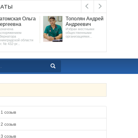
ЛАТЫ
атомская Ольга
Тополян Андрей
Х
ергеевна
Андреевич
Вя
азначена
Избран местными
Ю
аспоряжением
общественными
Из
бернатора
организациями...
об
нинградской области
орг
г. № 432-рг...
1 созыв
2 созыв
3 созыв