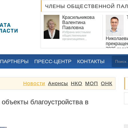
ЧЛЕНЫ ОБЩЕСТВЕННОЙ ПА
Орлов Андрей
Красильникова
Николаевич
Валентина
Назначен
Павловна
Постановлением
Избрана местными
аконодательного
общественными
обрания Ленинградской
Николаев
организациями...
1 мая 2023 года № 287...
прекраще
2025 года)
Избран местн
организациями.
 ПАРТНЕРЫ
ПРЕСС-ЦЕНТР
КОНТАКТЫ
Новости
Анонсы
НКО
МОП
ОНК
 объекты благоустройства в