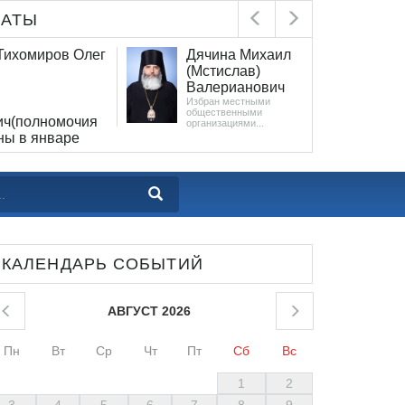
ЛАТЫ
Тихомиров Олег
Дячина Михаил
Ка
(Мстислав)
Яр
Валерианович
Ва
Избран местными
Наз
общественными
Пос
ич(полномочия
организациями...
Зако
собрания Ленингр
ны в январе
31 мая 2023 года 
ыми общественными
..
КАЛЕНДАРЬ СОБЫТИЙ
АВГУСТ 2026
Пн
Вт
Ср
Чт
Пт
Сб
Вс
1
2