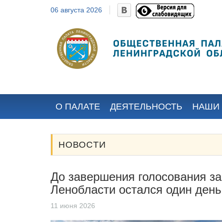
06 августа 2026
Барыгин
Максим
Евгеньевич
(полномочия
З
прекращены в
с
области от 3
декабре 2024 года)
Избран местными общественными
организациями...
О ПАЛАТЕ
ДЕЯТЕЛЬНОСТЬ
НАШИ
НОВОСТИ
До завершения голосования за
Ленобласти остался один день
11 июня 2026